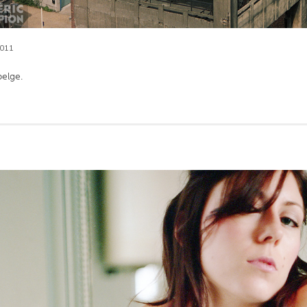
011
belge.