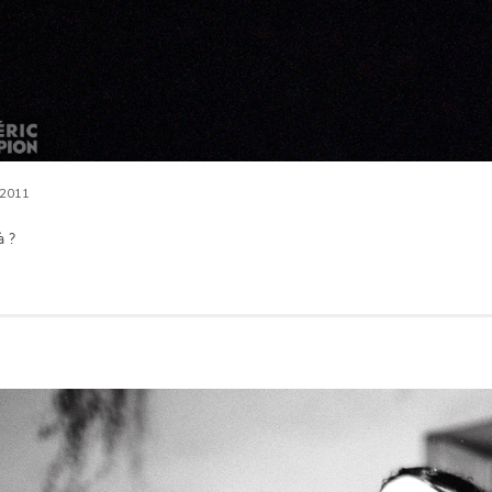
2011
à ?