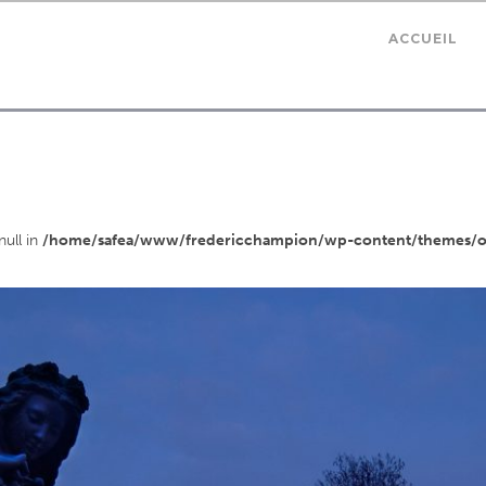
ACCUEIL
null in
/home/safea/www/fredericchampion/wp-content/themes/osh